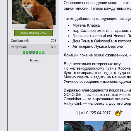
Основное нововведение мода — это т
одной миссии. Теперь между ними м
Также добавлены следующие локаци
Мотель Кларка
Бар Сальери вместе с гаражом 
Mafia Modding Crew
Гоночная трасса «Lost Heaven Ra
Дом Тома в Oakwood'е, в котор
Сообщений:
728
Автосервис Лукаса Бертоне
Репутация:
852
Локации пока не особо оживлённые, н
Hitman
Ещё несколько интересных штук.
По железнодорожному пути в Хобокен
будете возвращаться туда, откуда в
Можно ходить и ездить на машине по
Уличное освещение изменено, сделан
Выражаю благодарности помогавшим 
GOLOD55 — за советы по техническо
Grandshot — за вырезанные объекты 
Rinky-Dink — человеку с другого фо
[↓]
v1.0 //25.04.2017