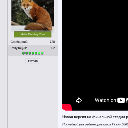
Mafia Modding Crew
Сообщений:
728
Репутация:
852
Hitman
Новая версия на финальной стадии р
Последний раз редактировалось Firefox3860