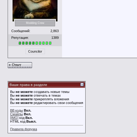
Modding Crew
Сообщений:
2,863
Репутация:
1389
Councilor
Ответ
Ваши права в разделе
Вы
не можете
создавать новые темы
Вы
не можете
отвечать в темах
Вы
не можете
прикреплять вложения
Вы
не можете
редактировать свои сообщения
BB коды
Вкл.
Смайлы
Вкл.
[IMG]
код
Вкл.
HTML код
Выкл.
Правила форума