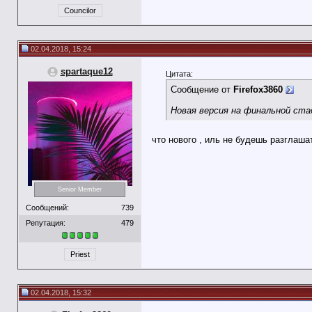
Councilor
02.04.2018, 15:24
spartaque12
Цитата:
Сообщение от
Firefox3860
Новая версия на финальной ста
что нового , иль не будешь разглаша
Senior Member
Сообщений:
739
Репутация:
479
Priest
02.04.2018, 15:32