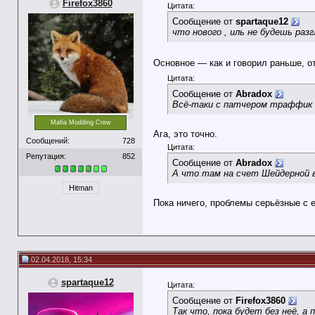
Firefox3860
Цитата:
Сообщение от
spartaque12
что нового , иль не будешь раз
Основное — как и говорил раньше, о
Цитата:
Сообщение от
Abradox
Всё-таки с патчером траффик
Mafia Modding Crew
Ага, это точно.
Сообщений:
728
Цитата:
Репутация:
852
Сообщение от
Abradox
А что там на счет Шейдерной 
Hitman
Пока ничего, проблемы серьёзные с е
02.04.2018, 15:34
spartaque12
Цитата:
Сообщение от
Firefox3860
Так что, пока будет без неё, а