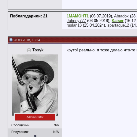
Поблагодарили: 21
1MAMOHT1
(06.07.2019),
Abradox
(28.
Johnny777
(08.05.2018),
Kaiser
(16.12
ruslan13
(25.04.2024),
spartaque12
(14.
28.03.2018, 13:34
Tosyk
круто! реально. я тоже делаю что-то
Administrator
Сообщений:
766
Репутация:
N/A