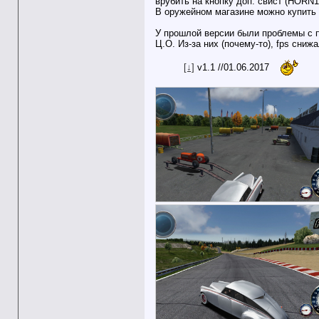
врубить на кнопку доп. свист (HORN1
В оружейном магазине можно купить 
У прошлой версии были проблемы с 
Ц.О. Из-за них (почему-то), fps сниж
[↓]
v1.1 //01.06.2017