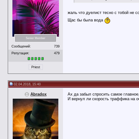
жаль что дуелист тесно с тобой не 
Щас бы была вода
Senior Member
Сообщений:
739
Репутация:
479
Priest
02.04.2018, 15:40
Abradox
Ах да забыл спросить самое главное
И вернул ли скорость траффика на 