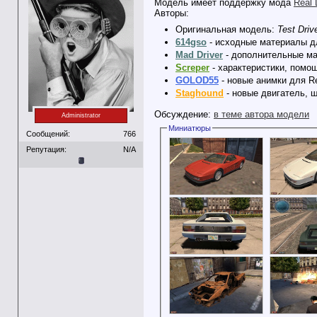
Модель имеет поддержку мода
Real 
Авторы:
Оригинальная модель:
Test Driv
614gso
- исходные материалы дл
Mad Driver
- дополнительные ма
Screper
- характеристики, помо
GOLOD55
- новые анимки для Re
Staghound
- новые двигатель, ш
Обсуждение:
в теме автора модели
Administrator
Миниатюры
Сообщений:
766
Репутация:
N/A