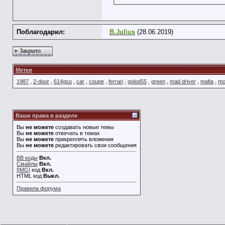
Поблагодарил:
B.Julius
(28.06.2019)
Закрыто
Метки
1987
,
2-door
,
614gso
,
car
,
coupe
,
ferrari
,
golod55
,
green
,
mad driver
,
mafia
,
mo
Ваши права в разделе
Вы
не можете
создавать новые темы
Вы
не можете
отвечать в темах
Вы
не можете
прикреплять вложения
Вы
не можете
редактировать свои сообщения
BB коды
Вкл.
Смайлы
Вкл.
[IMG]
код
Вкл.
HTML код
Выкл.
Правила форума