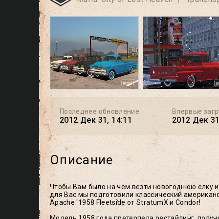
Последнее обновление
Впервые заг
2012 Дек 31, 14:11
2012 Дек 31
Описание
Чтобы Вам было на чём везти новогоднюю ёлку и
для Вас мы подготовили классический американс
Apache '1958 Fleetside от StratumX и Condor!
Модель 1958 года претерпела рестайлинг, полу