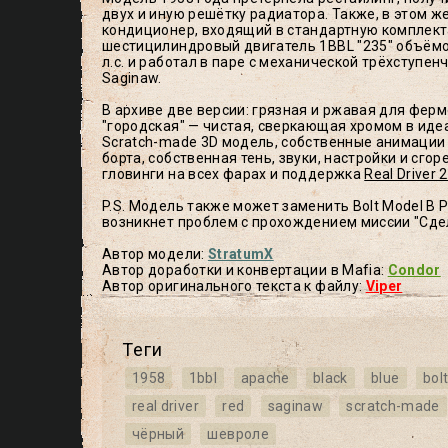
двух и иную решётку радиатора. Также, в этом ж
кондиционер, входящий в стандартную комплек
шестицилиндровый двигатель 1BBL "235" объёмо
л.с. и работал в паре с механической трёхступе
Saginaw.
В архиве две версии: грязная и ржавая для ферм
"городская" — чистая, сверкающая хромом в иде
Scratch-made 3D модель, собственные анимации
борта, собственная тень, звуки, настройки и сго
гловинги на всех фарах и поддержка
Real Driver 2
P.S. Модель также может заменить Bolt Model B Pic
возникнет проблем с прохождением миссии "Сдел
Автор модели:
StratumX
Автор доработки и конвертации в Mafia:
Condor
Автор оригинального текста к файлу:
Viper
Теги
1958
1bbl
apache
black
blue
bol
real driver
red
saginaw
scratch-made
чёрный
шевроле