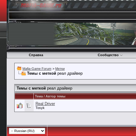
Справка
Сообщество
Mafia-Game Forum
>
Метки
Темы с меткой
реал драйвер
Темы с меткой
реал драйвер
Тема / Автор темы
Real Driver
Tosyk