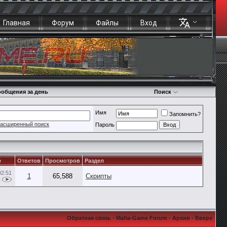
Главная
Форум
Файлы
Вход
общения за день
Поиск
Имя
Запомнить?
асширенный поиск
Пароль
е
Ответов
Просмотров
Раздел
02:51
1
65,588
Скрипты
Обратная связь
-
Mafia-Game Forum
-
Архив
-
Вверх