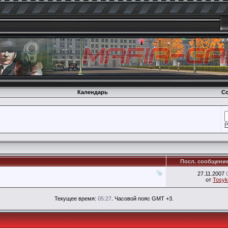
Календарь
Со
Р
Посл. сообщени
27.11.2007
от
Tosyk
Текущее время:
05:27
. Часовой пояс GMT +3.