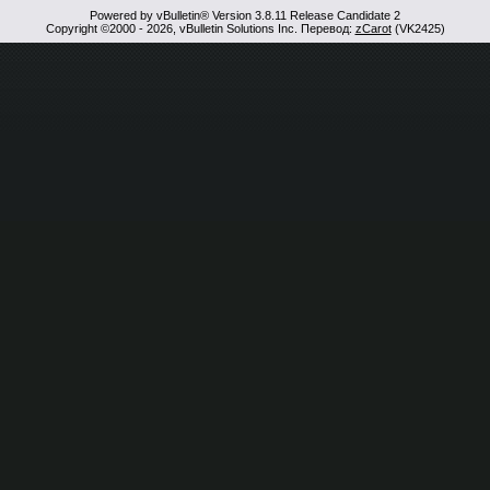
Powered by vBulletin® Version 3.8.11 Release Candidate 2
Copyright ©2000 - 2026, vBulletin Solutions Inc. Перевод:
zCarot
(VK2425)