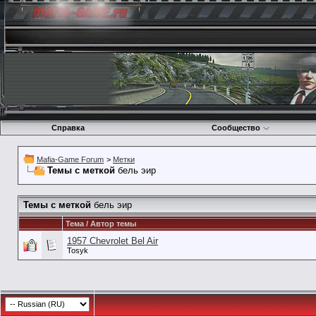
Справка
Сообщество
Mafia-Game Forum
>
Метки
Темы с меткой
бель эир
Темы с меткой
бель эир
Тема / Автор темы
1957 Chevrolet Bel Air
Tosyk