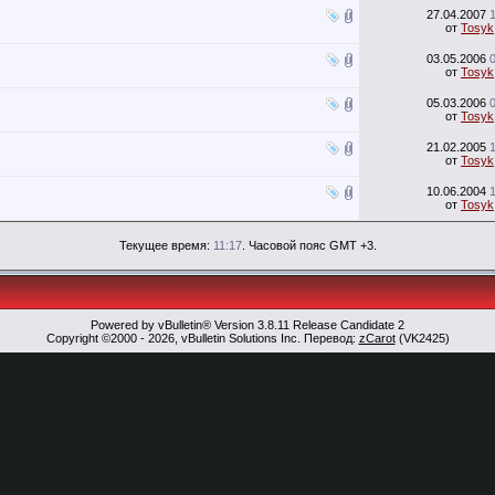
27.04.2007
от
Tosyk
03.05.2006
от
Tosyk
05.03.2006
от
Tosyk
21.02.2005
от
Tosyk
10.06.2004
от
Tosyk
Текущее время:
11:17
. Часовой пояс GMT +3.
Powered by vBulletin® Version 3.8.11 Release Candidate 2
Copyright ©2000 - 2026, vBulletin Solutions Inc. Перевод:
zCarot
(VK2425)