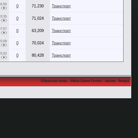
16:56
0
71,230
Транспорт
03:35
0
71,024
Транспорт
07:57
0
63,209
Транспорт
15:09
0
70,024
Транспорт
15:02
0
80,428
Транспорт
Обратная связь
-
Mafia-Game Forum
-
Архив
-
Вверх