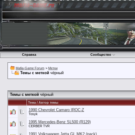
Справка
Сообщество
Mafia-Game Forum
>
Метки
Темы с меткой
чёрный
Темы с меткой
чёрный
Тема / Автор темы
1990 Chevrolet Camaro IROC-Z
Tosyk
1995 Mercedes-Benz SL500 (R129)
CERBER TVR
1991 Volkswagen Jetta GL MK2 (pack)