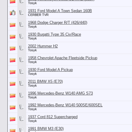
Tosyk
1931 Ford Model A Town Sedan 160B
CERBER TVR
1968 Dodge Charger R/T (426/440)
Tosyk
1930 Bugatti Type 35 Civ/Race
Tosyk
2002 Hummer H2
Tosyk
1958 Chevrolet Apache Fleetside Pickup
Tosyk
1930 Ford Model A Pickup
Tosyk
2011 BMW X5 (E70)
Tosyk
1996 Mercedes-Benz W140 AMG S73
Tosyk
1992 Mercedes-Benz W140 500SE/600SEL
Tosyk
1937 Cord 812 Supercharged
Tosyk
1991 BMW M3 (E30)