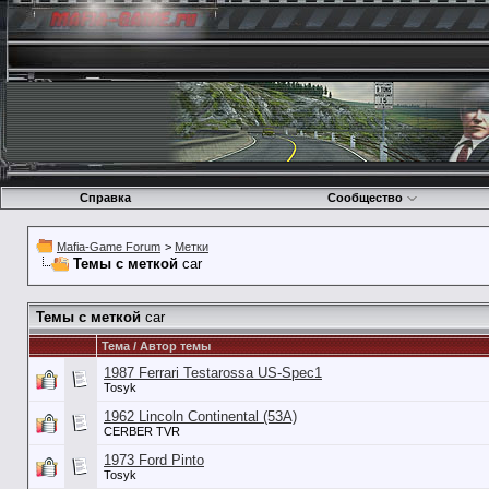
Справка
Сообщество
Mafia-Game Forum
>
Метки
Темы с меткой
car
Темы с меткой
car
Тема / Автор темы
1987 Ferrari Testarossa US-Spec1
Tosyk
1962 Lincoln Continental (53А)
CERBER TVR
1973 Ford Pinto
Tosyk