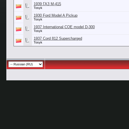
1939 ГАЗ М-415
Tosyk
1930 Ford Model A Pickup
Tosyk
1937 International COE model D-300
Tosyk
1937 Cord 812 Supercharged
Tosyk