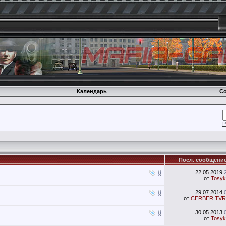
Календарь
Со
Р
Посл. сообщени
22.05.2019
от
Tosyk
29.07.2014
от
CERBER TVR
30.05.2013
от
Tosyk