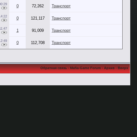
00:29
0
72,262
Транспорт
14:22
0
121,117
Транспорт
11:47
1
91,009
Транспорт
12:49
0
112,708
Транспорт
Обратная связь
-
Mafia-Game Forum
-
Архив
-
Вверх