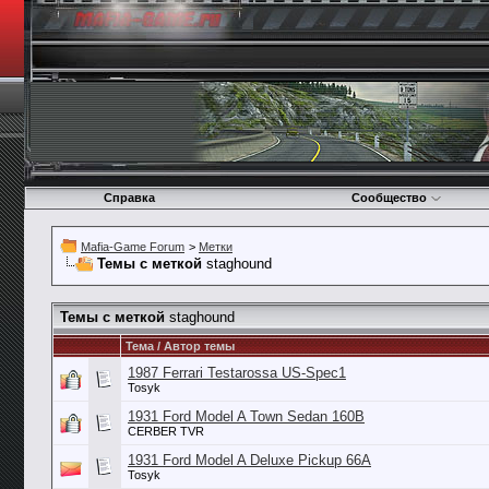
Справка
Сообщество
Mafia-Game Forum
>
Метки
Темы с меткой
staghound
Темы с меткой
staghound
Тема / Автор темы
1987 Ferrari Testarossa US-Spec1
Tosyk
1931 Ford Model A Town Sedan 160B
CERBER TVR
1931 Ford Model A Deluxe Pickup 66A
Tosyk