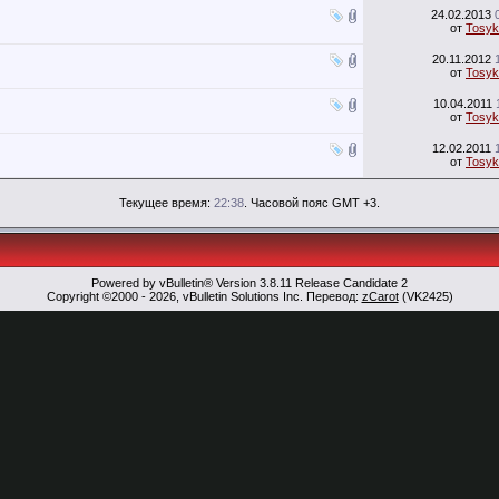
24.02.2013
от
Tosyk
20.11.2012
от
Tosyk
10.04.2011
от
Tosyk
12.02.2011
от
Tosyk
Текущее время:
22:38
. Часовой пояс GMT +3.
Powered by vBulletin® Version 3.8.11 Release Candidate 2
Copyright ©2000 - 2026, vBulletin Solutions Inc. Перевод:
zCarot
(VK2425)