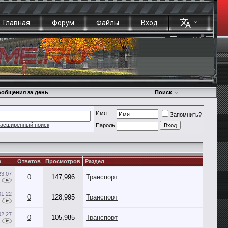
Главная
Форум
Файлы
Вход
общения за день
Поиск
Имя
Запомнить?
асширенный поиск
Пароль
е
Ответов
Просмотров
Раздел
23:07
0
147,996
Транспорт
01:22
0
128,995
Транспорт
02:27
0
105,985
Транспорт