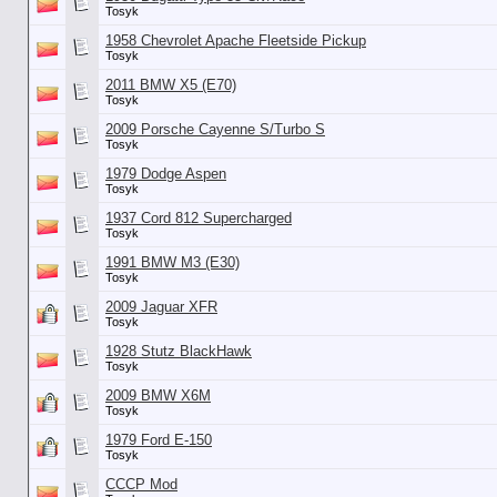
Tosyk
1958 Chevrolet Apache Fleetside Pickup
Tosyk
2011 BMW X5 (E70)
Tosyk
2009 Porsche Cayenne S/Turbo S
Tosyk
1979 Dodge Aspen
Tosyk
1937 Cord 812 Supercharged
Tosyk
1991 BMW M3 (E30)
Tosyk
2009 Jaguar XFR
Tosyk
1928 Stutz BlackHawk
Tosyk
2009 BMW X6M
Tosyk
1979 Ford E-150
Tosyk
СССР Mod