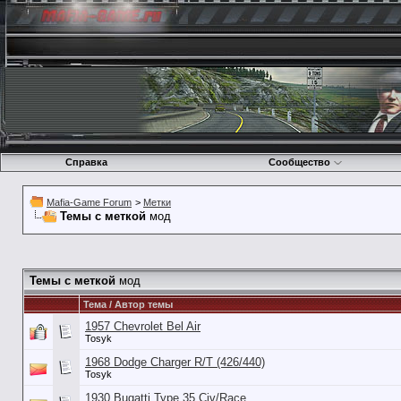
Справка
Сообщество
Mafia-Game Forum
>
Метки
Темы с меткой
мод
Темы с меткой
мод
Тема / Автор темы
1957 Chevrolet Bel Air
Tosyk
1968 Dodge Charger R/T (426/440)
Tosyk
1930 Bugatti Type 35 Civ/Race