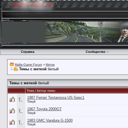
Справка
Сообщество
Mafia-Game Forum
>
Метки
Темы с меткой
белый
Темы с меткой
белый
Тема / Автор темы
1987 Ferrari Testarossa US-Spec1
Tosyk
1967 Toyota 2000GT
Tosyk
1983 GMC Vandura G-1500
Tosyk