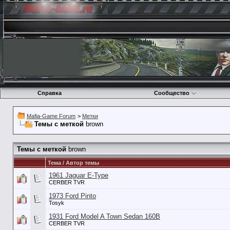
Справка
Сообщество
Mafia-Game Forum
>
Метки
Темы с меткой
brown
Темы с меткой
brown
Тема / Автор темы
1961 Jaguar E-Type
CERBER TVR
1973 Ford Pinto
Tosyk
1931 Ford Model A Town Sedan 160B
CERBER TVR