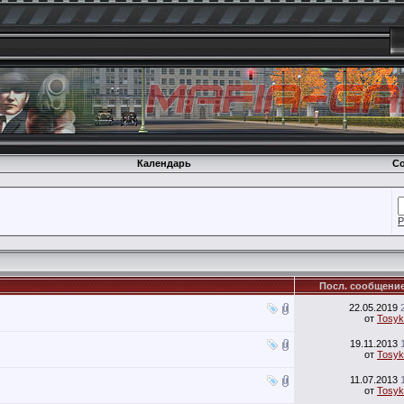
Календарь
Со
Р
Посл. сообщени
22.05.2019
от
Tosyk
19.11.2013
от
Tosyk
11.07.2013
от
Tosyk