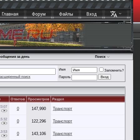
Главная
Форум
Файлы
Вход
общения за день
Поиск
Имя
Запомнить?
асширенный поиск
Пароль
е
Ответов
Просмотров
Раздел
23:07
0
147,990
Транспорт
15:32
0
122,296
Транспорт
13:53
0
143,106
Транспорт