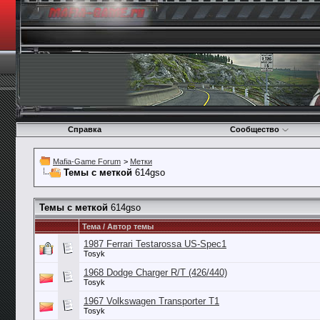
Справка
Сообщество
Mafia-Game Forum
>
Метки
Темы с меткой
614gso
Темы с меткой
614gso
Тема / Автор темы
1987 Ferrari Testarossa US-Spec1
Tosyk
1968 Dodge Charger R/T (426/440)
Tosyk
1967 Volkswagen Transporter T1
Tosyk