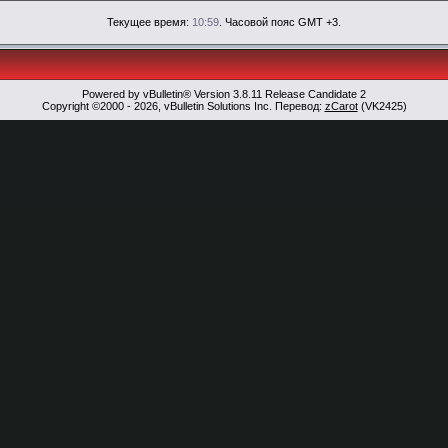
Текущее время:
10:59
. Часовой пояс GMT +3.
Powered by vBulletin® Version 3.8.11 Release Candidate 2
Copyright ©2000 - 2026, vBulletin Solutions Inc. Перевод:
zCarot
(VK2425)