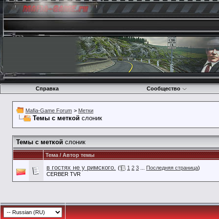
Справка
Сообщество
Mafia-Game Forum
>
Метки
Темы с меткой
слоник
Темы с меткой
слоник
Тема / Автор темы
в гостях не у римского.
(
1
2
3
...
Последняя страница
)
CERBER TVR