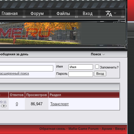
Главная
Форум
Файлы
Вход
общения за день
Поиск
Имя
Запомнить?
асширенный поиск
Пароль
е
Ответов
Просмотров
Раздел
20:11
0
86,947
Транспорт
Обратная связь
-
Mafia-Game Forum
-
Архив
-
Вверх