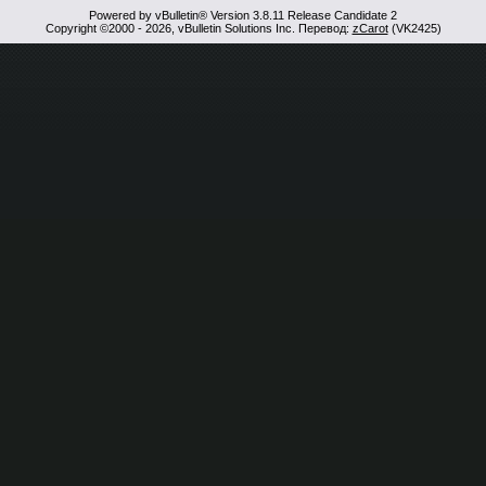
Powered by vBulletin® Version 3.8.11 Release Candidate 2
Copyright ©2000 - 2026, vBulletin Solutions Inc. Перевод:
zCarot
(VK2425)