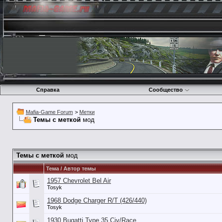
Справка
Сообщество
Mafia-Game Forum
>
Метки
Темы с меткой
мод
Темы с меткой
мод
Тема / Автор темы
1957 Chevrolet Bel Air
Tosyk
1968 Dodge Charger R/T (426/440)
Tosyk
1930 Bugatti Type 35 Civ/Race