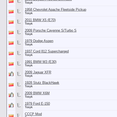
Tosyk
1958 Chevrolet Apache Fleetside Pickup
Tosyk
2011 BMW X5 (E70)
Tosyk
2009 Porsche Cayenne S/Turbo S
Tosyk
1979 Dodge Aspen
Tosyk
1937 Cord 812 Supercharged
Tosyk
1991 BMW M3 (E30)
Tosyk
2009 Jaguar XFR
Tosyk
1928 Stutz BlackHawk
Tosyk
2009 BMW X6M
Tosyk
1979 Ford E-150
Tosyk
СССР Mod