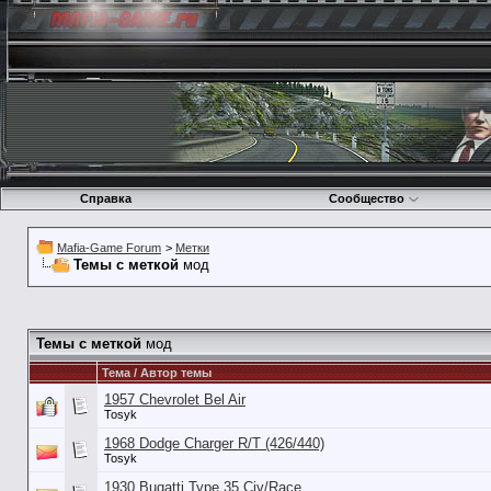
Справка
Сообщество
Mafia-Game Forum
>
Метки
Темы с меткой
мод
Темы с меткой
мод
Тема / Автор темы
1957 Chevrolet Bel Air
Tosyk
1968 Dodge Charger R/T (426/440)
Tosyk
1930 Bugatti Type 35 Civ/Race