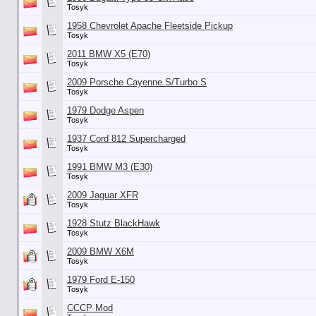
Tosyk
1958 Chevrolet Apache Fleetside Pickup
Tosyk
2011 BMW X5 (E70)
Tosyk
2009 Porsche Cayenne S/Turbo S
Tosyk
1979 Dodge Aspen
Tosyk
1937 Cord 812 Supercharged
Tosyk
1991 BMW M3 (E30)
Tosyk
2009 Jaguar XFR
Tosyk
1928 Stutz BlackHawk
Tosyk
2009 BMW X6M
Tosyk
1979 Ford E-150
Tosyk
СССР Mod