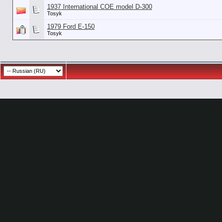
1937 International COE model D-300
Tosyk
1979 Ford E-150
Tosyk