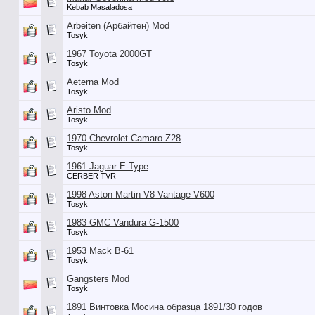
Kebab Masaladosa
Arbeiten (Арбайтен) Mod
Tosyk
1967 Toyota 2000GT
Tosyk
Aeterna Mod
Tosyk
Aristo Mod
Tosyk
1970 Chevrolet Camaro Z28
Tosyk
1961 Jaguar E-Type
CERBER TVR
1998 Aston Martin V8 Vantage V600
Tosyk
1983 GMC Vandura G-1500
Tosyk
1953 Mack B-61
Tosyk
Gangsters Mod
Tosyk
1891 Винтовка Мосина образца 1891/30 годов