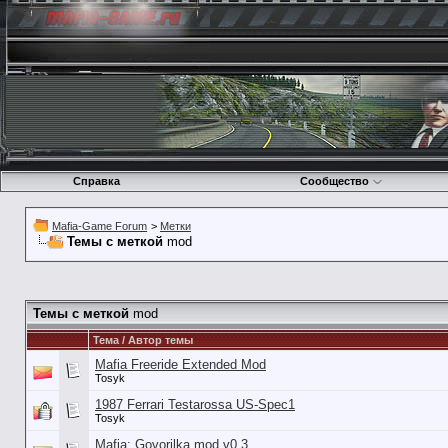
Справка
Сообщество
Mafia-Game Forum
>
Метки
Темы с меткой
mod
Темы с меткой
mod
Тема / Автор темы
Mafia Freeride Extended Mod
Tosyk
1987 Ferrari Testarossa US-Spec1
Tosyk
Mafia: Govorilka mod v0.3