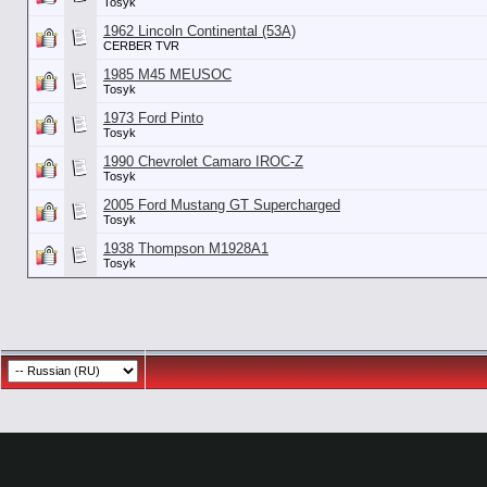
Tosyk
1962 Lincoln Continental (53А)
CERBER TVR
1985 M45 MEUSOC
Tosyk
1973 Ford Pinto
Tosyk
1990 Chevrolet Camaro IROC-Z
Tosyk
2005 Ford Mustang GT Supercharged
Tosyk
1938 Thompson M1928A1
Tosyk