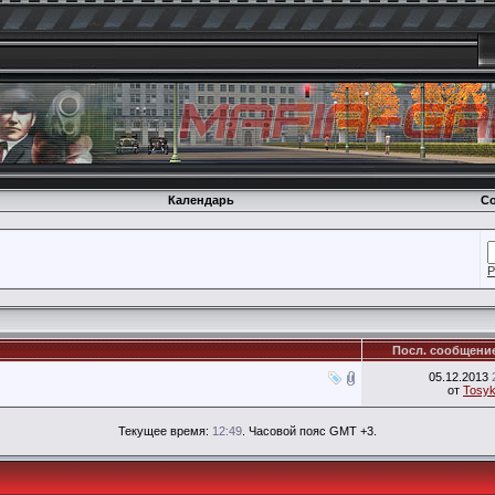
Календарь
Со
Р
Посл. сообщени
05.12.2013
от
Tosy
Текущее время:
12:49
. Часовой пояс GMT +3.