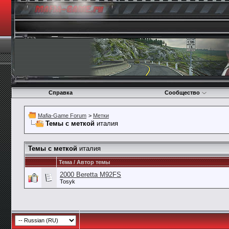
Справка
Сообщество
Mafia-Game Forum
>
Метки
Темы с меткой
италия
Темы с меткой
италия
Тема / Автор темы
2000 Beretta M92FS
Tosyk