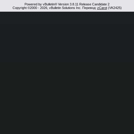
Powered by vBulletin® Version 3.8.11 Release Candidate 2
Copyright ©2000 - 2026, vBulletin Solutions Inc. Перевод:
zCarot
(VK2425)