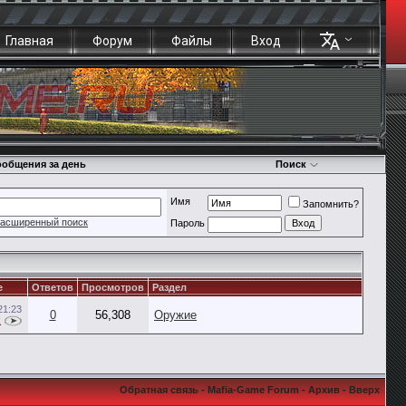
Главная
Форум
Файлы
Вход
общения за день
Поиск
Имя
Запомнить?
асширенный поиск
Пароль
е
Ответов
Просмотров
Раздел
21:23
0
56,308
Оружие
k
Обратная связь
-
Mafia-Game Forum
-
Архив
-
Вверх