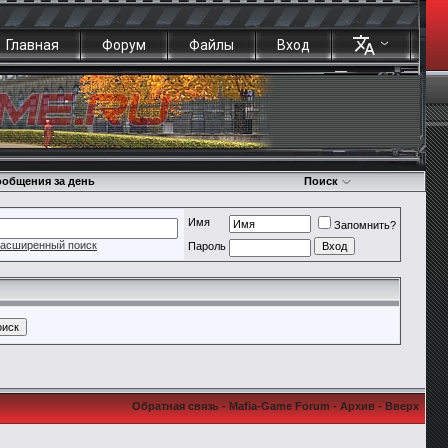
Главная
Форум
Файлы
Вход
общения за день
Поиск
Имя
Запомнить?
асширенный поиск
Пароль
Обратная связь
-
Mafia-Game Forum
-
Архив
-
Вверх