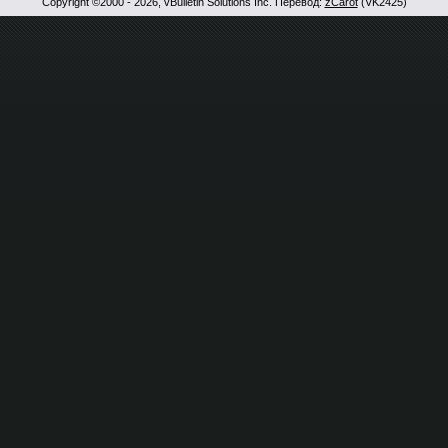
Copyright ©2000 - 2026, vBulletin Solutions Inc. Перевод:
zCarot
(VK2425)