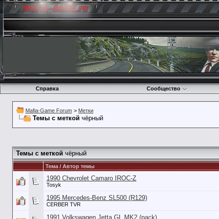
Справка
Сообщество
Mafia-Game Forum
>
Метки
Темы с меткой
чёрный
Темы с меткой
чёрный
Тема / Автор темы
1990 Chevrolet Camaro IROC-Z
Tosyk
1995 Mercedes-Benz SL500 (R129)
CERBER TVR
1991 Volkswagen Jetta GL MK2 (pack)