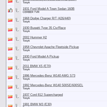
Tosyk
1931 Ford Model A Town Sedan 160B
CERBER TVR
1968 Dodge Charger R/T (426/440)
Tosyk
1930 Bugatti Type 35 Civ/Race
Tosyk
2002 Hummer H2
Tosyk
1958 Chevrolet Apache Fleetside Pickup
Tosyk
1930 Ford Model A Pickup
Tosyk
2011 BMW X5 (E70)
Tosyk
1996 Mercedes-Benz W140 AMG S73
Tosyk
1992 Mercedes-Benz W140 500SE/600SEL
Tosyk
1937 Cord 812 Supercharged
Tosyk
1991 BMW M3 (E30)