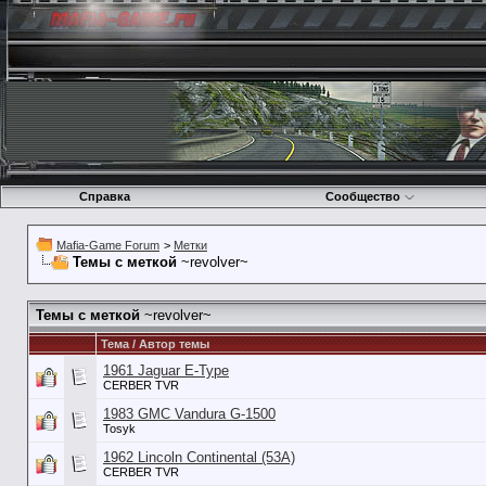
Справка
Сообщество
Mafia-Game Forum
>
Метки
Темы с меткой
~revolver~
Темы с меткой
~revolver~
Тема / Автор темы
1961 Jaguar E-Type
CERBER TVR
1983 GMC Vandura G-1500
Tosyk
1962 Lincoln Continental (53А)
CERBER TVR