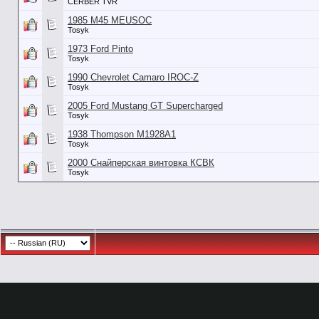
CERBER TVR
1985 M45 MEUSOC
Tosyk
1973 Ford Pinto
Tosyk
1990 Chevrolet Camaro IROC-Z
Tosyk
2005 Ford Mustang GT Supercharged
Tosyk
1938 Thompson M1928A1
Tosyk
2000 Снайперская винтовка КСВК
Tosyk