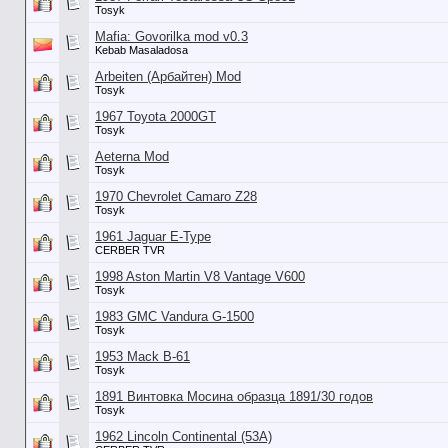
Tosyk
Mafia: Govorilka mod v0.3
Kebab Masaladosa
Arbeiten (Арбайтен) Mod
Tosyk
1967 Toyota 2000GT
Tosyk
Aeterna Mod
Tosyk
1970 Chevrolet Camaro Z28
Tosyk
1961 Jaguar E-Type
CERBER TVR
1998 Aston Martin V8 Vantage V600
Tosyk
1983 GMC Vandura G-1500
Tosyk
1953 Mack B-61
Tosyk
1891 Винтовка Мосина образца 1891/30 годов
Tosyk
1962 Lincoln Continental (53А)