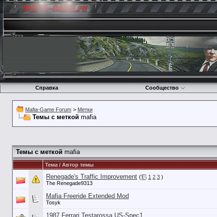
Справка
Сообщество
Mafia-Game Forum
>
Метки
Темы с меткой
mafia
Темы с меткой
mafia
Тема / Автор темы
Renegade's Traffic Improvement
(
1
2
3
)
The Renegade9313
Mafia Freeride Extended Mod
Tosyk
1987 Ferrari Testarossa US-Spec1