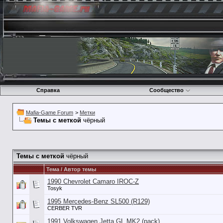
Справка
Сообщество
Mafia-Game Forum
>
Метки
Темы с меткой
чёрный
Темы с меткой
чёрный
Тема / Автор темы
1990 Chevrolet Camaro IROC-Z
Tosyk
1995 Mercedes-Benz SL500 (R129)
CERBER TVR
1991 Volkswagen Jetta GL MK2 (pack)