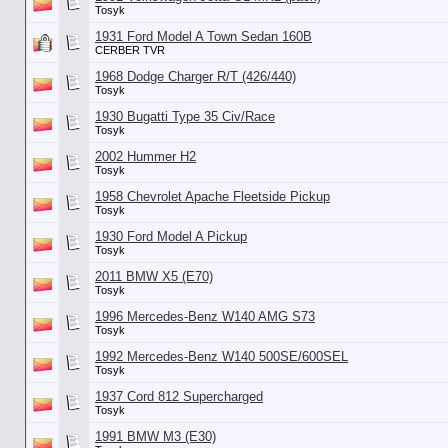
Tosyk
1931 Ford Model A Town Sedan 160B
CERBER TVR
1968 Dodge Charger R/T (426/440)
Tosyk
1930 Bugatti Type 35 Civ/Race
Tosyk
2002 Hummer H2
Tosyk
1958 Chevrolet Apache Fleetside Pickup
Tosyk
1930 Ford Model A Pickup
Tosyk
2011 BMW X5 (E70)
Tosyk
1996 Mercedes-Benz W140 AMG S73
Tosyk
1992 Mercedes-Benz W140 500SE/600SEL
Tosyk
1937 Cord 812 Supercharged
Tosyk
1991 BMW M3 (E30)