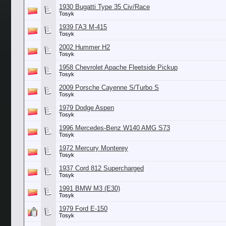
1930 Bugatti Type 35 Civ/Race
Tosyk
1939 ГАЗ М-415
Tosyk
2002 Hummer H2
Tosyk
1958 Chevrolet Apache Fleetside Pickup
Tosyk
2009 Porsche Cayenne S/Turbo S
Tosyk
1979 Dodge Aspen
Tosyk
1996 Mercedes-Benz W140 AMG S73
Tosyk
1972 Mercury Monterey
Tosyk
1937 Cord 812 Supercharged
Tosyk
1991 BMW M3 (E30)
Tosyk
1979 Ford E-150
Tosyk