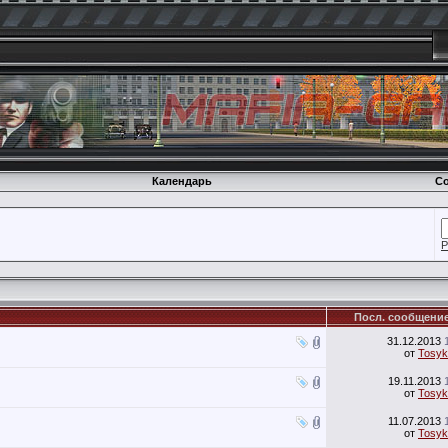
Календарь
Со
Р
Посл. сообщени
31.12.2013
от
Tosyk
19.11.2013
от
Tosyk
11.07.2013
от
Tosyk