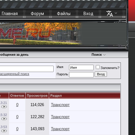
Главная
Форум
Файлы
Вход
общения за день
Поиск
Имя
Запомнить?
асширенный поиск
Пароль
е
Ответов
Просмотров
Раздел
13:21
0
114,026
Транспорт
15:32
0
122,282
Транспорт
13:53
0
143,093
Транспорт