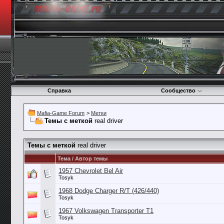
Справка
Сообщество
Mafia-Game Forum
>
Метки
Темы с меткой
real driver
Темы с меткой
real driver
Тема / Автор темы
1957 Chevrolet Bel Air
Tosyk
1968 Dodge Charger R/T (426/440)
Tosyk
1967 Volkswagen Transporter T1
Tosyk