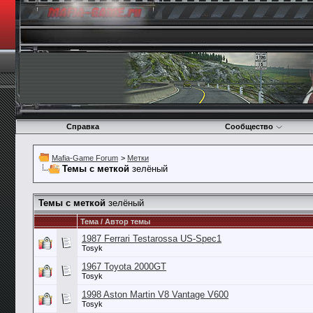
Справка
Сообщество
Mafia-Game Forum
>
Метки
Темы с меткой
зелёный
Темы с меткой
зелёный
Тема / Автор темы
1987 Ferrari Testarossa US-Spec1
Tosyk
1967 Toyota 2000GT
Tosyk
1998 Aston Martin V8 Vantage V600
Tosyk