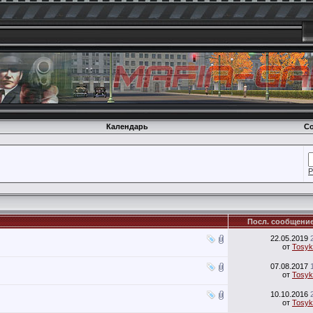
Календарь
Со
Р
Посл. сообщени
22.05.2019
от
Tosyk
07.08.2017
от
Tosyk
10.10.2016
от
Tosyk