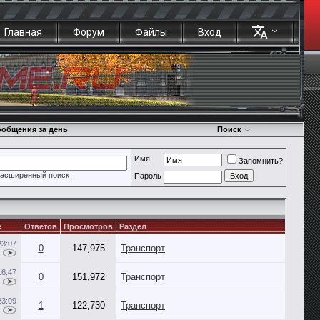
Главная
Форум
Файлы
Вход
общения за день
Поиск
Имя
Запомнить?
асширенный поиск
Пароль
е
Ответов
Просмотров
Раздел
23:07
0
147,975
Транспорт
16:47
0
151,972
Транспорт
23:09
1
122,730
Транспорт