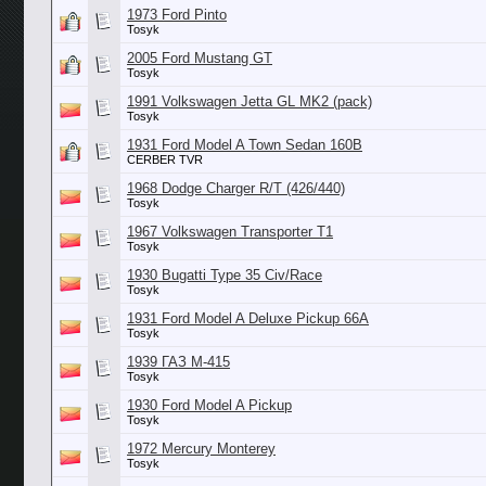
1973 Ford Pinto
Tosyk
2005 Ford Mustang GT
Tosyk
1991 Volkswagen Jetta GL MK2 (pack)
Tosyk
1931 Ford Model A Town Sedan 160B
CERBER TVR
1968 Dodge Charger R/T (426/440)
Tosyk
1967 Volkswagen Transporter T1
Tosyk
1930 Bugatti Type 35 Civ/Race
Tosyk
1931 Ford Model A Deluxe Pickup 66A
Tosyk
1939 ГАЗ М-415
Tosyk
1930 Ford Model A Pickup
Tosyk
1972 Mercury Monterey
Tosyk