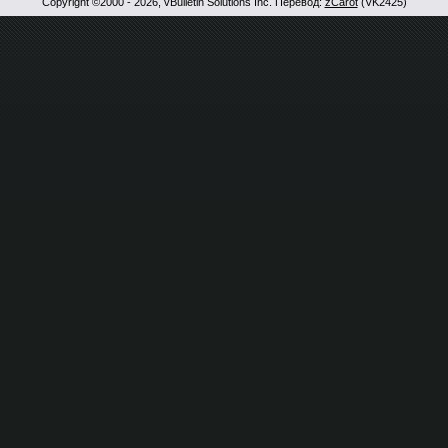
Copyright ©2000 - 2026, vBulletin Solutions Inc. Перевод:
zCarot
(VK2425)