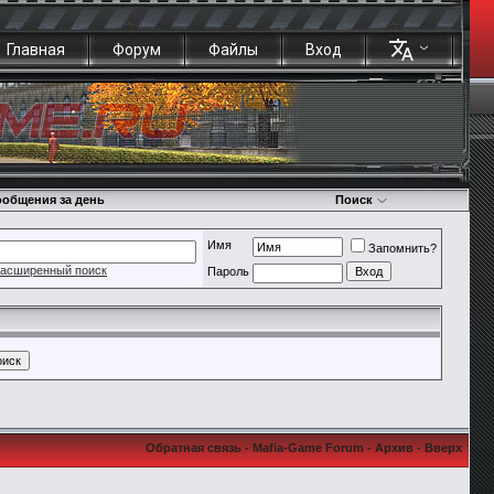
Главная
Форум
Файлы
Вход
общения за день
Поиск
Имя
Запомнить?
асширенный поиск
Пароль
Обратная связь
-
Mafia-Game Forum
-
Архив
-
Вверх