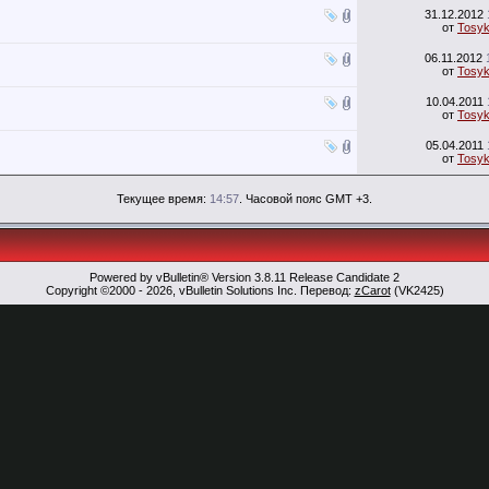
31.12.2012
от
Tosy
06.11.2012
от
Tosy
10.04.2011
от
Tosy
05.04.2011
от
Tosy
Текущее время:
14:57
. Часовой пояс GMT +3.
Powered by vBulletin® Version 3.8.11 Release Candidate 2
Copyright ©2000 - 2026, vBulletin Solutions Inc. Перевод:
zCarot
(VK2425)