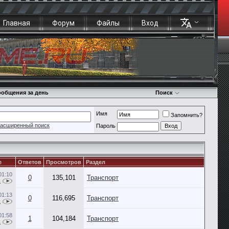
Главная
Форум
Файлы
Вход
общения за день
Поиск
Имя
Запомнить?
асширенный поиск
Пароль
е
Ответов
Просмотров
Раздел
01:10
0
135,101
Транспорт
k
01:13
0
116,695
Транспорт
k
01:58
1
104,184
Транспорт
k