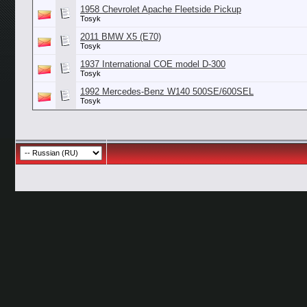
1958 Chevrolet Apache Fleetside Pickup
Tosyk
2011 BMW X5 (E70)
Tosyk
1937 International COE model D-300
Tosyk
1992 Mercedes-Benz W140 500SE/600SEL
Tosyk