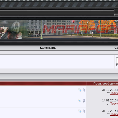
Календарь
Со
Р
Посл. сообщени
31.12.2016
от
Tosy
14.01.2015
от
Tosy
31.12.2014
от
Tosy