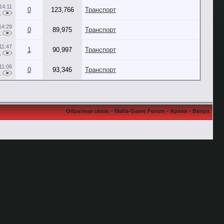
14:11
0
123,766
Транспорт
k
14:29
0
89,975
Транспорт
k
11:47
1
90,997
Транспорт
k
11:06
0
93,346
Транспорт
k
Обратная связь
-
Mafia-Game Forum
-
Архив
-
Вверх