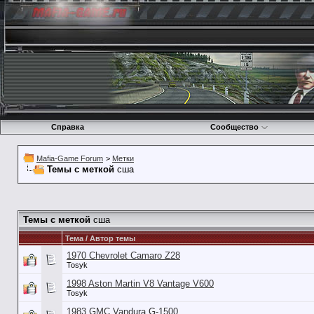
Справка
Сообщество
Mafia-Game Forum
>
Метки
Темы с меткой
сша
Темы с меткой
сша
Тема / Автор темы
1970 Chevrolet Camaro Z28
Tosyk
1998 Aston Martin V8 Vantage V600
Tosyk
1983 GMC Vandura G-1500