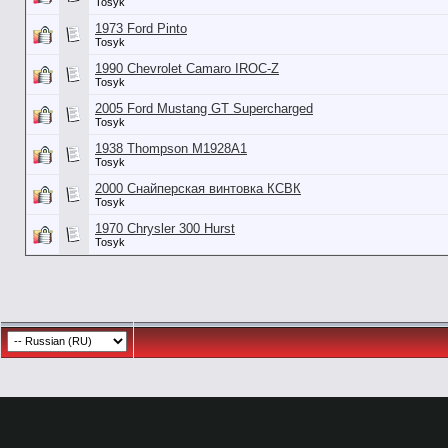
Tosyk
1973 Ford Pinto
Tosyk
1990 Chevrolet Camaro IROC-Z
Tosyk
2005 Ford Mustang GT Supercharged
Tosyk
1938 Thompson M1928A1
Tosyk
2000 Снайперская винтовка КСВК
Tosyk
1970 Chrysler 300 Hurst
Tosyk