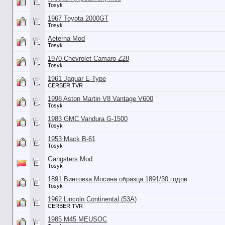
Tosyk
1967 Toyota 2000GT
Tosyk
Aeterna Mod
Tosyk
1970 Chevrolet Camaro Z28
Tosyk
1961 Jaguar E-Type
CERBER TVR
1998 Aston Martin V8 Vantage V600
Tosyk
1983 GMC Vandura G-1500
Tosyk
1953 Mack B-61
Tosyk
Gangsters Mod
Tosyk
1891 Винтовка Мосина образца 1891/30 годов
Tosyk
1962 Lincoln Continental (53А)
CERBER TVR
1985 M45 MEUSOC