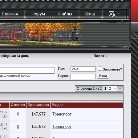
Главная
Форум
Файлы
Вход
общения за день
Поиск
Имя
Запомнить?
асширенный поиск
Пароль
Страница 1 из 2
1
2
>
е
Ответов
Просмотров
Раздел
23:07
0
147,977
Транспорт
k
16:47
0
151,972
Транспорт
k
01:10