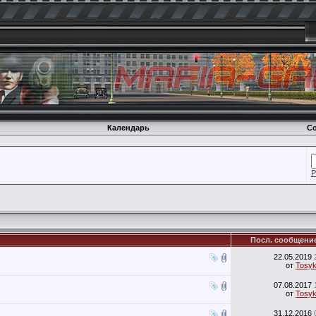
Календарь
Со
Р
Посл. сообщени
22.05.2019
от
Tosy
07.08.2017
от
Tosy
31.12.2016