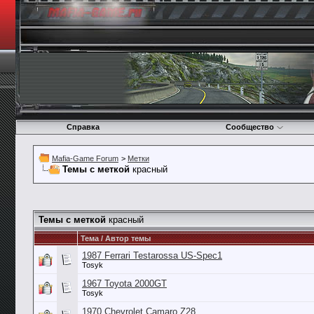
Справка
Сообщество
Mafia-Game Forum
>
Метки
Темы с меткой
красный
Темы с меткой
красный
Тема / Автор темы
1987 Ferrari Testarossa US-Spec1
Tosyk
1967 Toyota 2000GT
Tosyk
1970 Chevrolet Camaro Z28