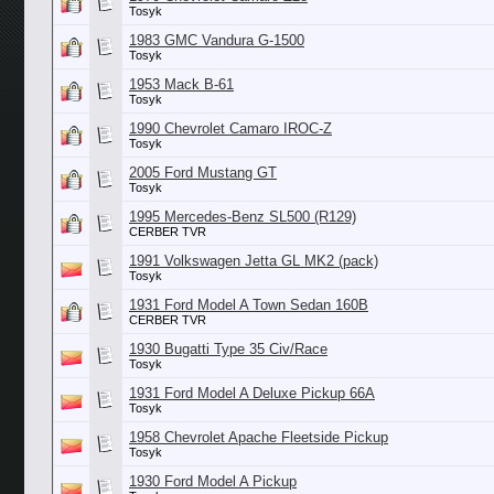
Tosyk
1983 GMC Vandura G-1500
Tosyk
1953 Mack B-61
Tosyk
1990 Chevrolet Camaro IROC-Z
Tosyk
2005 Ford Mustang GT
Tosyk
1995 Mercedes-Benz SL500 (R129)
CERBER TVR
1991 Volkswagen Jetta GL MK2 (pack)
Tosyk
1931 Ford Model A Town Sedan 160B
CERBER TVR
1930 Bugatti Type 35 Civ/Race
Tosyk
1931 Ford Model A Deluxe Pickup 66A
Tosyk
1958 Chevrolet Apache Fleetside Pickup
Tosyk
1930 Ford Model A Pickup