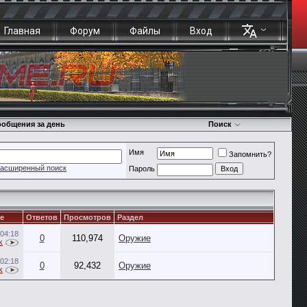
Главная
Форум
Файлы
Вход
общения за день
Поиск
Имя
Запомнить?
асширенный поиск
Пароль
е
Ответов
Просмотров
Раздел
04:18
0
110,974
Оружие
k
02:18
0
92,432
Оружие
k