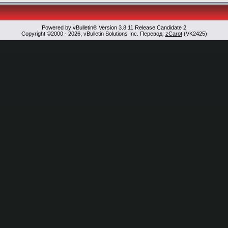
Powered by vBulletin® Version 3.8.11 Release Candidate 2
Copyright ©2000 - 2026, vBulletin Solutions Inc. Перевод:
zCarot
(VK2425)