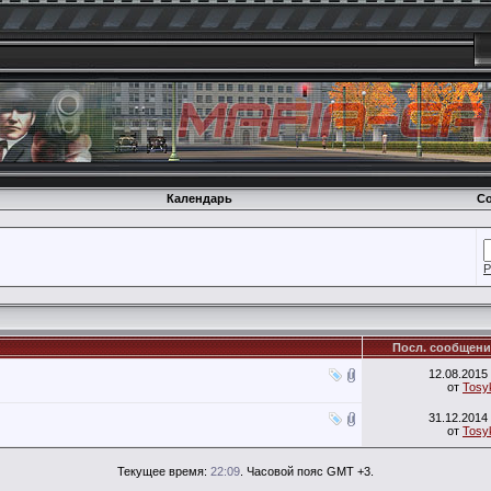
Календарь
Со
Р
Посл. сообщени
12.08.2015
от
Tosy
31.12.2014
от
Tosy
Текущее время:
22:09
. Часовой пояс GMT +3.