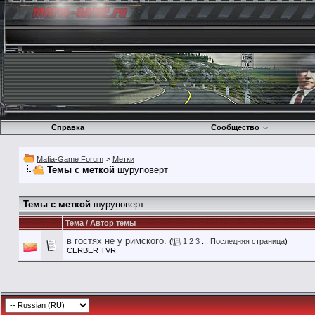
Справка
Сообщество
Mafia-Game Forum
>
Метки
Темы с меткой
шуруповерт
Темы с меткой
шуруповерт
Тема / Автор темы
в гостях не у римского.
(
1
2
3
...
Последняя страница
)
CERBER TVR