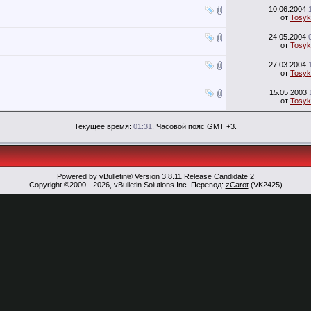
10.06.2004
от
Tosyk
24.05.2004
от
Tosyk
27.03.2004
от
Tosyk
15.05.2003
от
Tosyk
Текущее время:
01:31
. Часовой пояс GMT +3.
Powered by vBulletin® Version 3.8.11 Release Candidate 2
Copyright ©2000 - 2026, vBulletin Solutions Inc. Перевод:
zCarot
(VK2425)