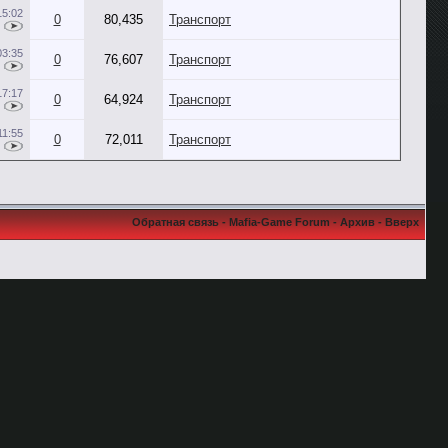
15:02
0
80,435
Транспорт
03:35
0
76,607
Транспорт
17:17
0
64,924
Транспорт
11:55
0
72,011
Транспорт
Обратная связь
-
Mafia-Game Forum
-
Архив
-
Вверх