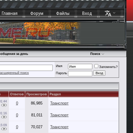
Главная
Форум
Файлы
Вход
общения за день
Поиск
Имя
Запомнить?
асширенный поиск
Пароль
е
Ответов
Просмотров
Раздел
01:44
0
86,985
Транспорт
01:16
0
81,011
Транспорт
15:09
0
70,027
Транспорт