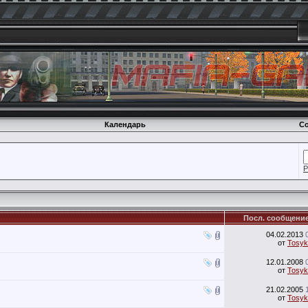
Календарь
Со
Р
Посл. сообщени
04.02.2013
от
Tosyk
12.01.2008
от
Tosyk
21.02.2005
от
Tosyk