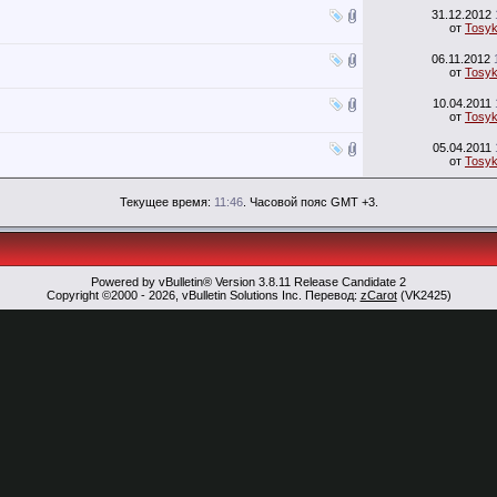
31.12.2012
от
Tosy
06.11.2012
от
Tosy
10.04.2011
от
Tosy
05.04.2011
от
Tosy
Текущее время:
11:46
. Часовой пояс GMT +3.
Powered by vBulletin® Version 3.8.11 Release Candidate 2
Copyright ©2000 - 2026, vBulletin Solutions Inc. Перевод:
zCarot
(VK2425)