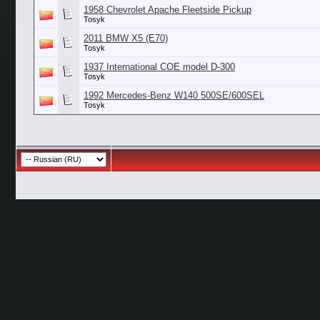
1958 Chevrolet Apache Fleetside Pickup
Tosyk
2011 BMW X5 (E70)
Tosyk
1937 International COE model D-300
Tosyk
1992 Mercedes-Benz W140 500SE/600SEL
Tosyk