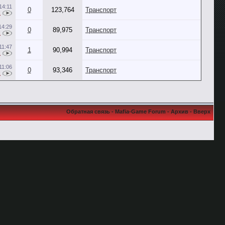
14:11
0
123,764
Транспорт
k
14:29
0
89,975
Транспорт
k
11:47
1
90,994
Транспорт
k
11:06
0
93,346
Транспорт
k
Обратная связь
-
Mafia-Game Forum
-
Архив
-
Вверх