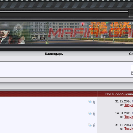
Календарь
Со
Р
Посл. сообщени
31.12.2016
от
Tosy
14.01.2015
от
Tosy
31.12.2014
от
Tosy