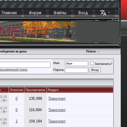
Главная
Форум
Файлы
Вход
общения за день
Поиск
Имя
Запомнить?
асширенный поиск
Пароль
е
Ответов
Просмотров
Раздел
01:10
0
135,098
Транспорт
k
01:13
0
116,694
Транспорт
k
01:58
1
104,184
Транспорт
k