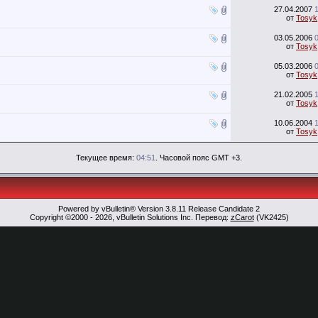
27.04.2007
от
Tosyk
03.05.2006
от
Tosyk
05.03.2006
от
Tosyk
21.02.2005
от
Tosyk
10.06.2004
от
Tosyk
Текущее время:
04:51
. Часовой пояс GMT +3.
Powered by vBulletin® Version 3.8.11 Release Candidate 2
Copyright ©2000 - 2026, vBulletin Solutions Inc. Перевод:
zCarot
(VK2425)