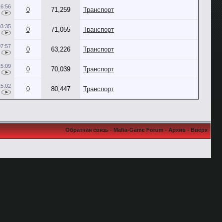
16:56
0
71,259
Транспорт
03:35
0
71,055
Транспорт
07:57
0
63,226
Транспорт
15:09
0
70,039
Транспорт
15:02
0
80,447
Транспорт
Обратная связь
-
Mafia-Game Forum
-
Архив
-
Вверх