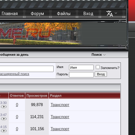
Главная
Форум
Файлы
Вход
общения за день
Поиск
Имя
Запомнить?
асширенный поиск
Пароль
е
Ответов
Просмотров
Раздел
13:30
0
99,878
Транспорт
13:47
0
114,231
Транспорт
14:15
0
101,156
Транспорт