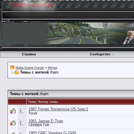
Справка
Сообщество
Mafia-Game Forum
>
Метки
Темы с меткой
rham
Темы с меткой
rham
Тема / Автор темы
1987 Ferrari Testarossa US-Spec1
Tosyk
1961 Jaguar E-Type
CERBER TVR
1983 GMC Vandura G-1500