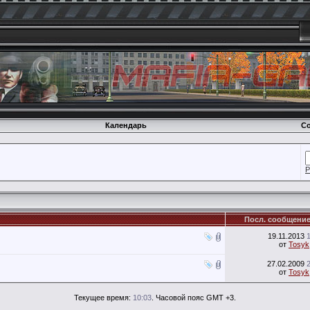
Календарь
Со
Р
Посл. сообщени
19.11.2013
от
Tosyk
27.02.2009
от
Tosyk
Текущее время:
10:03
. Часовой пояс GMT +3.