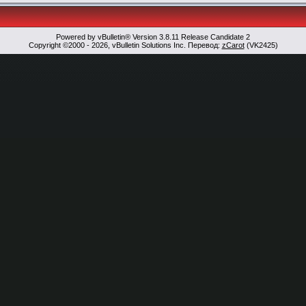
Powered by vBulletin® Version 3.8.11 Release Candidate 2
Copyright ©2000 - 2026, vBulletin Solutions Inc. Перевод:
zCarot
(VK2425)