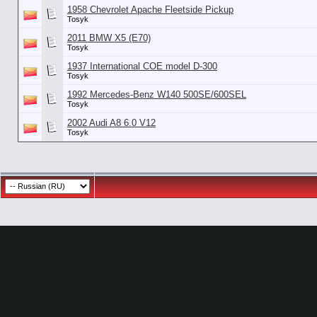
1958 Chevrolet Apache Fleetside Pickup
Tosyk
2011 BMW X5 (E70)
Tosyk
1937 International COE model D-300
Tosyk
1992 Mercedes-Benz W140 500SE/600SEL
Tosyk
2002 Audi A8 6.0 V12
Tosyk