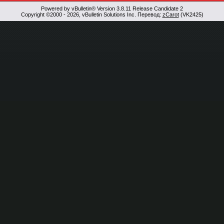
Powered by vBulletin® Version 3.8.11 Release Candidate 2
Copyright ©2000 - 2026, vBulletin Solutions Inc. Перевод:
zCarot
(VK2425)