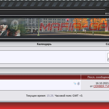
Календарь
Со
Р
Посл. сообщен
16.10.202
от
CERBER TV
Текущее время:
15:28
. Часовой пояс GMT +3.