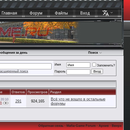
Главная
Форум
Файлы
Вход
общения за день
Поиск
Имя
Запомнить?
асширенный поиск
Пароль
ие
Ответов
Просмотров
Раздел
Всё что не вошло в остальные
1
20:10
291
924,165
R
форумы
Обратная связь
-
Mafia-Game Forum
-
Архив
-
Вверх