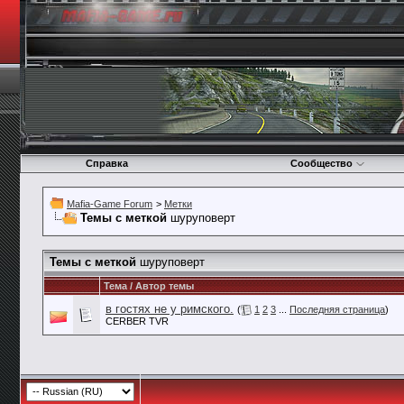
Справка
Сообщество
Mafia-Game Forum
>
Метки
Темы с меткой
шуруповерт
Темы с меткой
шуруповерт
Тема / Автор темы
в гостях не у римского.
(
1
2
3
...
Последняя страница
)
CERBER TVR