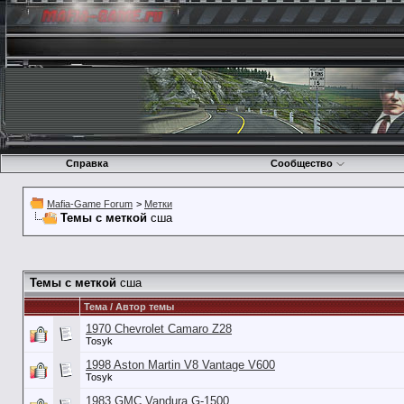
Справка
Сообщество
Mafia-Game Forum
>
Метки
Темы с меткой
сша
Темы с меткой
сша
Тема / Автор темы
1970 Chevrolet Camaro Z28
Tosyk
1998 Aston Martin V8 Vantage V600
Tosyk
1983 GMC Vandura G-1500