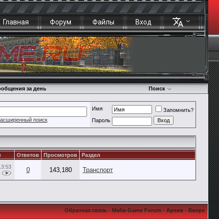
Главная
Форум
Файлы
Вход
общения за день
Поиск
Имя
Запомнить?
асширенный поиск
Пароль
е
Ответов
Просмотров
Раздел
13:53
0
143,180
Транспорт
Обратная связь
-
Mafia-Game Forum
-
Архив
-
Вверх