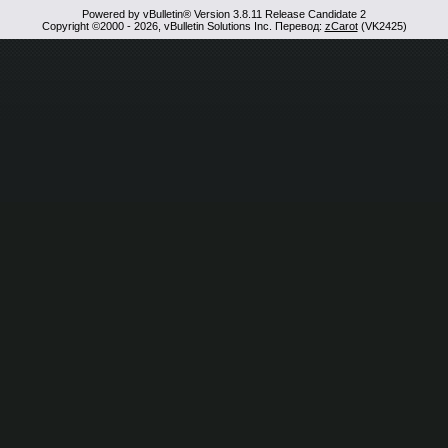
Powered by vBulletin® Version 3.8.11 Release Candidate 2
Copyright ©2000 - 2026, vBulletin Solutions Inc. Перевод:
zCarot
(VK2425)