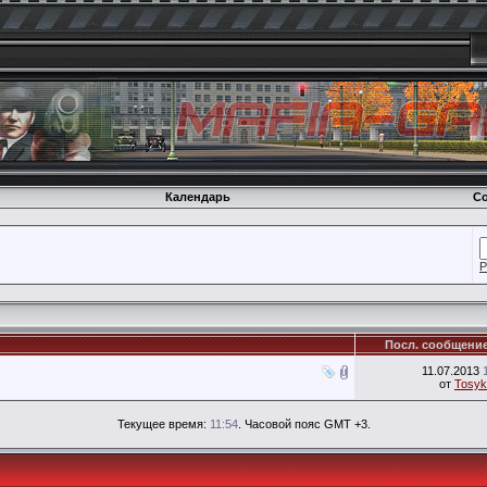
Календарь
Со
Р
Посл. сообщени
11.07.2013
от
Tosyk
Текущее время:
11:54
. Часовой пояс GMT +3.