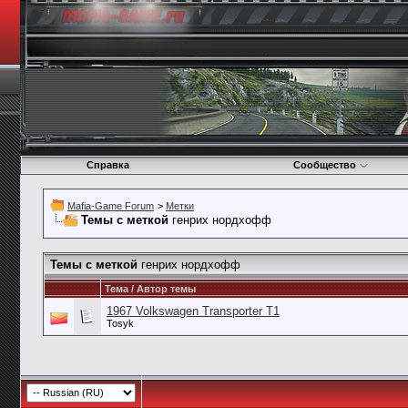
Справка
Сообщество
Mafia-Game Forum
>
Метки
Темы с меткой
генрих нордхофф
Темы с меткой
генрих нордхофф
Тема / Автор темы
1967 Volkswagen Transporter T1
Tosyk