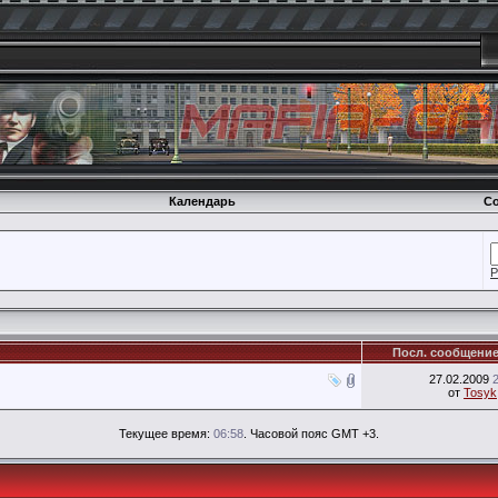
Календарь
Со
Р
Посл. сообщени
27.02.2009
от
Tosyk
Текущее время:
06:58
. Часовой пояс GMT +3.