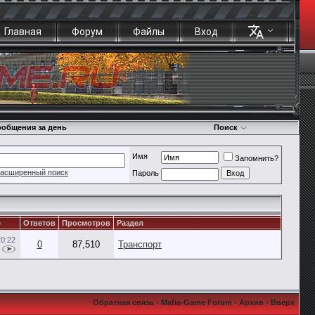
Главная
Форум
Файлы
Вход
общения за день
Поиск
Имя
Запомнить?
асширенный поиск
Пароль
е
Ответов
Просмотров
Раздел
20:22
0
87,510
Транспорт
Обратная связь
-
Mafia-Game Forum
-
Архив
-
Вверх