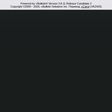
Powered by vBulletin® Version 3.8.11 Release Candidate 2
Copyright ©2000 - 2026, vBulletin Solutions Inc. Перевод:
zCarot
(VK2425)