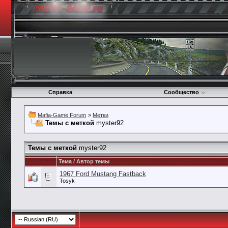
Справка
Сообщество
Mafia-Game Forum
>
Метки
Темы с меткой
myster92
Темы с меткой
myster92
Тема / Автор темы
1967 Ford Mustang Fastback
Tosyk