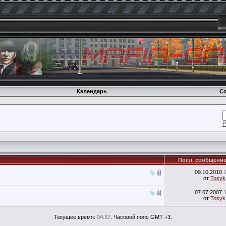
Календарь
Со
Р
Посл. сообщени
09.10.2010
от
Tosyk
07.07.2007
от
Tosyk
Текущее время:
04:37
. Часовой пояс GMT +3.