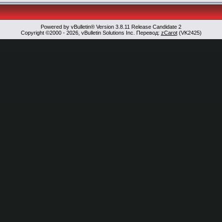
Powered by vBulletin® Version 3.8.11 Release Candidate 2
Copyright ©2000 - 2026, vBulletin Solutions Inc. Перевод:
zCarot
(VK2425)