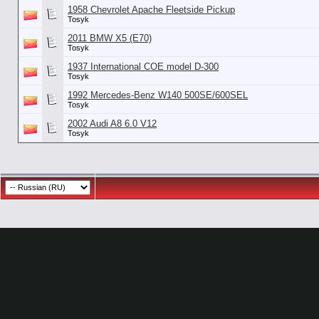
1958 Chevrolet Apache Fleetside Pickup
Tosyk
2011 BMW X5 (E70)
Tosyk
1937 International COE model D-300
Tosyk
1992 Mercedes-Benz W140 500SE/600SEL
Tosyk
2002 Audi A8 6.0 V12
Tosyk