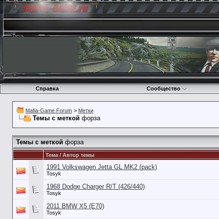
Справка
Сообщество
Mafia-Game Forum
>
Метки
Темы с меткой
форза
Темы с меткой
форза
Тема / Автор темы
1991 Volkswagen Jetta GL MK2 (pack)
Tosyk
1968 Dodge Charger R/T (426/440)
Tosyk
2011 BMW X5 (E70)
Tosyk