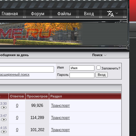
Главная
Форум
Файлы
Вход
общения за день
Поиск
Имя
Запомнить?
асширенный поиск
Пароль
е
Ответов
Просмотров
Раздел
13:30
0
99,926
Транспорт
13:47
0
114,289
Транспорт
14:15
0
101,202
Транспорт