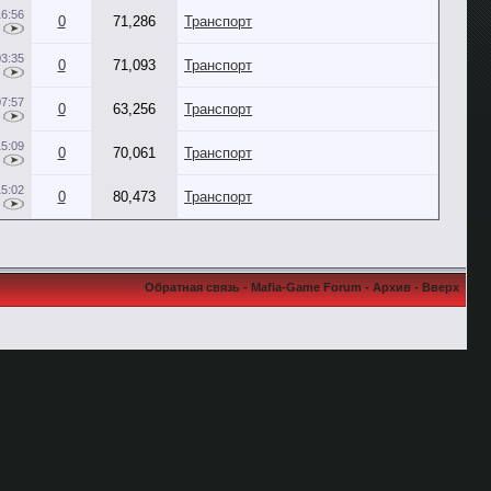
16:56
0
71,286
Транспорт
03:35
0
71,093
Транспорт
07:57
0
63,256
Транспорт
15:09
0
70,061
Транспорт
15:02
0
80,473
Транспорт
Обратная связь
-
Mafia-Game Forum
-
Архив
-
Вверх