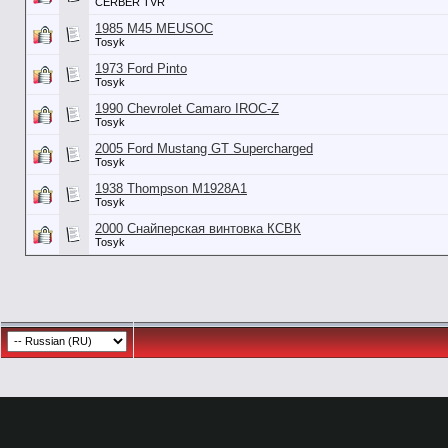
CERBER TVR
1985 M45 MEUSOC
Tosyk
1973 Ford Pinto
Tosyk
1990 Chevrolet Camaro IROC-Z
Tosyk
2005 Ford Mustang GT Supercharged
Tosyk
1938 Thompson M1928A1
Tosyk
2000 Снайперская винтовка КСВК
Tosyk