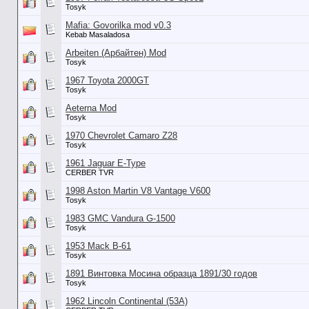
Tosyk
Mafia: Govorilka mod v0.3
Kebab Masaladosa
Arbeiten (Арбайтен) Mod
Tosyk
1967 Toyota 2000GT
Tosyk
Aeterna Mod
Tosyk
1970 Chevrolet Camaro Z28
Tosyk
1961 Jaguar E-Type
CERBER TVR
1998 Aston Martin V8 Vantage V600
Tosyk
1983 GMC Vandura G-1500
Tosyk
1953 Mack B-61
Tosyk
1891 Винтовка Мосина образца 1891/30 годов
Tosyk
1962 Lincoln Continental (53А)