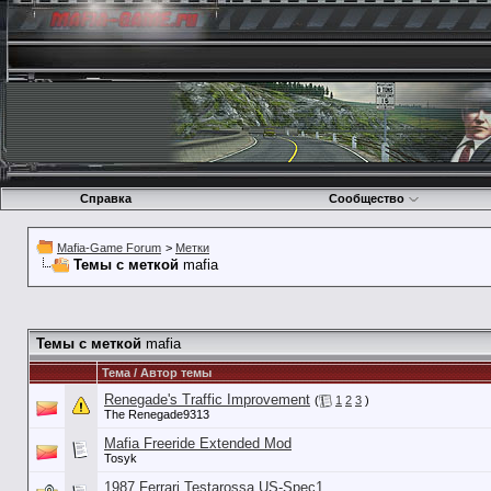
Справка
Сообщество
Mafia-Game Forum
>
Метки
Темы с меткой
mafia
Темы с меткой
mafia
Тема / Автор темы
Renegade's Traffic Improvement
(
1
2
3
)
The Renegade9313
Mafia Freeride Extended Mod
Tosyk
1987 Ferrari Testarossa US-Spec1