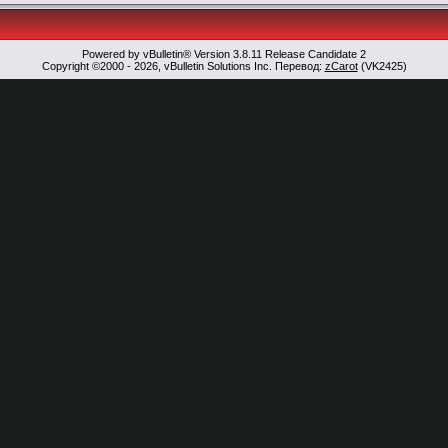
Powered by vBulletin® Version 3.8.11 Release Candidate 2
Copyright ©2000 - 2026, vBulletin Solutions Inc. Перевод:
zCarot
(VK2425)