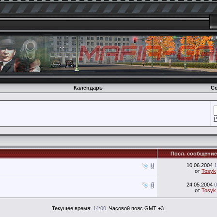
Календарь
Со
Р
Посл. сообщение
10.06.2004
1
от
Tosyk
24.05.2004
0
от
Tosyk
Текущее время:
14:00
. Часовой пояс GMT +3.