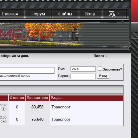
Главная
Форум
Файлы
Вход
общения за день
Поиск
Имя
Запомнить?
асширенный поиск
Пароль
Ответов
Просмотров
Раздел
5:02
0
80,458
Транспорт
3:35
0
76,640
Транспорт